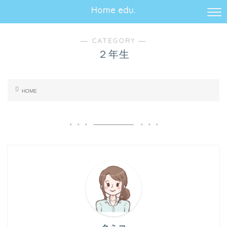
収納スペース
Home edu.
地域
地方在住
― CATEGORY ―
海外在住
２年生
目的で探す
教科書準拠
HOME
タブレット学習
ワークブック学習
英語
英語学習
英会話
プログラミング
ハイレベル教材
受験