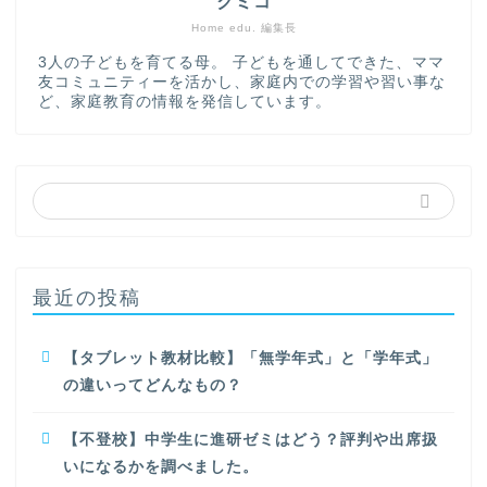
クミコ
小学校受験
Home edu. 編集長
中学受験
3人の子どもを育てる母。 子どもを通してできた、ママ
高校受験
友コミュニティーを活かし、家庭内での学習や習い事な
ど、家庭教育の情報を発信しています。
大学受験
サポート
家庭教師・個別指導
最近の投稿
【タブレット教材比較】「無学年式」と「学年式」
の違いってどんなもの？
【不登校】中学生に進研ゼミはどう？評判や出席扱
いになるかを調べました。